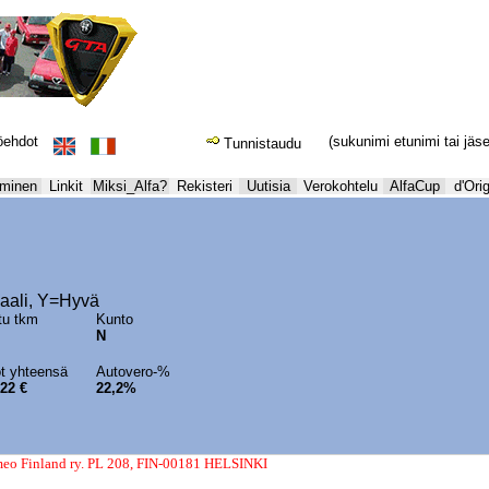
öehdot
(sukunimi etunimi tai jäs
Tunnistaudu
yminen
Linkit
Miksi_Alfa?
Rekisteri
Uutisia
Verokohtelu
AlfaCup
d'Orig
ali, Y=Hyvä
tu tkm
Kunto
N
t yhteensä
Autovero-%
22 €
22,2%
eo Finland ry. PL 208, FIN-00181 HELSINKI