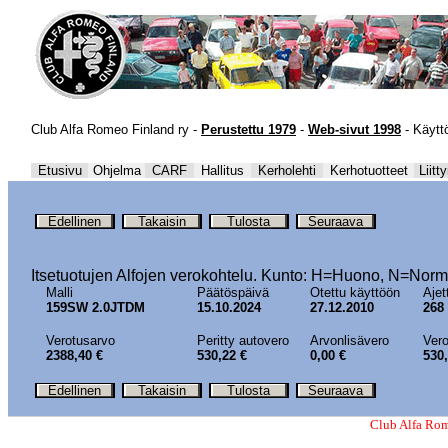
Club Alfa Romeo Finland ry -
Perustettu 1979
-
Web-sivut 1998
-
Käytt
Etusivu
Ohjelma
CARF
Hallitus
Kerholehti
Kerhotuotteet
Liitt
Edellinen
Takaisin
Tulosta
Seuraava
Itsetuotujen Alfojen verokohtelu. Kunto:
H=Huono, N=Norma
Malli
Päätöspäivä
Otettu käyttöön
Ajet
159SW 2.0JTDM
15.10.2024
27.12.2010
268
Verotusarvo
Peritty autovero
Arvonlisävero
Vero
2388,40 €
530,22 €
0,00 €
530,
Edellinen
Takaisin
Tulosta
Seuraava
Club Alfa Rom